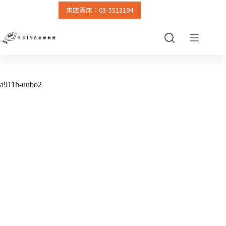
來店賞床：03-5513194
跳
至
主
要
內
容
a911h-uubo2