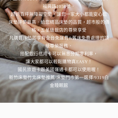
福興路105
8號．
超過百坪無障礙空間，讓您一家大小都能安心逛
床墊評價最高．給您精品床墊的品質，超市般的價
格，
五星級飯店的尊榮享受
凡購買床墊即享有全台免運費&舊床免費處理的頂
級尊榮服務．
搭配銀行信用卡可以無息分期零利率，
讓大家都可以輕鬆購物真EASY！
國民旅遊卡跟美國運通卡都可以使用喔！
新竹床墊竹北床墊推薦/床墊門市第一選擇/9319白
金睡眠館