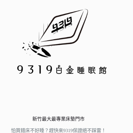
新竹最大最專業床墊門市
怕買錯床不好睡？趕快來9319保證絕不踩雷！