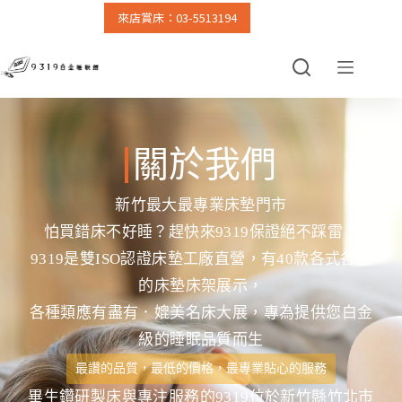
來店賞床：03-5513194
跳
至
主
要
內
容
關於我們
新竹最大最專業床墊門市
怕買錯床不好睡？趕快來9319保證絕不踩雷！
9319是雙ISO認證床墊工廠直營，
有40款各式各樣
的床墊床架展示，
各種類應有盡有．媲美名床大展，專為提供您白金
級的睡眠品質而生
最讚的品質，最低的價格，最專業貼心的服務
畢生鑽研製床與專注服務的9319位於新竹縣竹北市