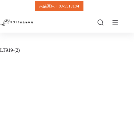
來店賞床：03-5513194
跳
至
主
要
內
容
LT919-(2)