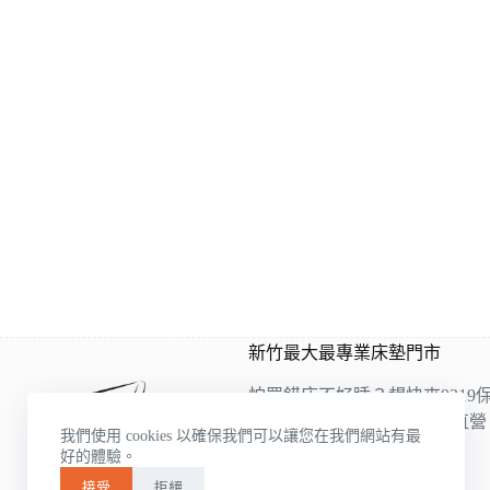
新竹最大最專業床墊門市
怕買錯床不好睡？趕快來9319
9319是雙ISO認證床墊工廠直
我們使用 cookies 以確保我們可以讓您在我們網站有最
的床墊床架展示，
好的體驗。
各種類應有盡有
接受
拒絕