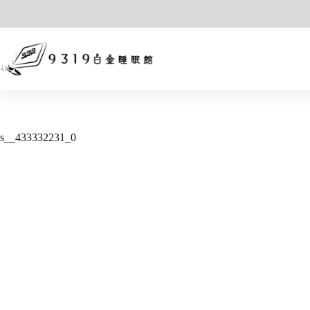
跳
至
主
要
內
容
s__433332231_0