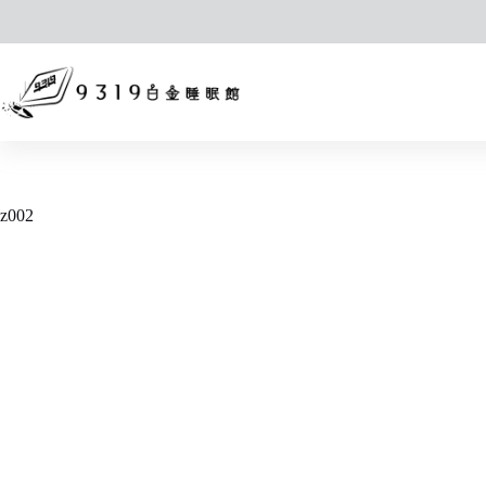
跳
至
主
要
內
容
z002