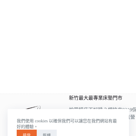
新竹最大最專業床墊門市
怕買錯床不好睡？趕快來9319
9319是雙ISO認證床墊工廠直
我們使用 cookies 以確保我們可以讓您在我們網站有最
的床墊床架展示，
好的體驗。
各種類應有盡有
接受
拒絕