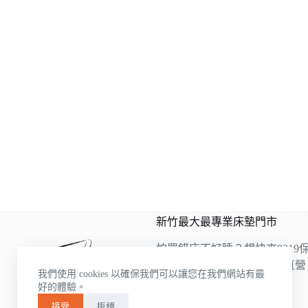
新竹最大最專業床墊門市
怕買錯床不好睡？趕快來9319
9319是雙ISO認證床墊工廠直
我們使用 cookies 以確保我們可以讓您在我們網站有最
的床墊床架展示，
好的體驗。
各種類應有盡有
接受
拒絕