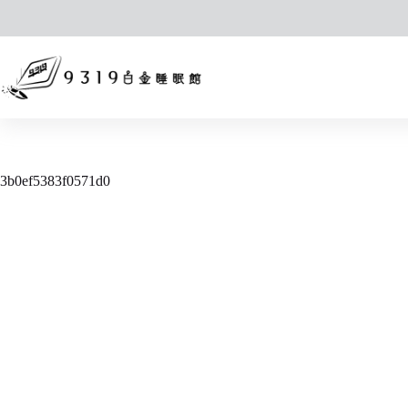
跳
至
主
要
內
容
3b0ef5383f0571d0