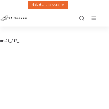
來店賞床：03-5513194
跳
至
主
要
內
容
ms-21_812_