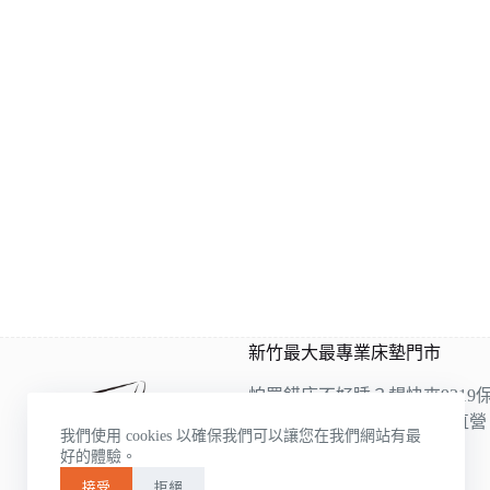
新竹最大最專業床墊門市
怕買錯床不好睡？趕快來9319
9319是雙ISO認證床墊工廠直
我們使用 cookies 以確保我們可以讓您在我們網站有最
的床墊床架展示，
好的體驗。
各種類應有盡有
接受
拒絕