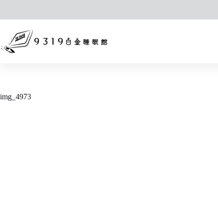
跳
至
主
要
內
容
img_4973