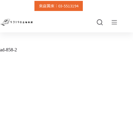
來店賞床：03-5513194
跳
至
主
要
內
容
ad-858-2