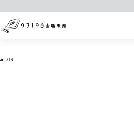
跳
至
主
要
內
容
ad-319