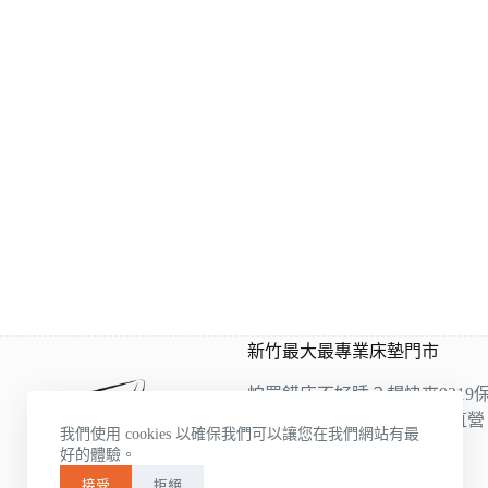
新竹最大最專業床墊門市
怕買錯床不好睡？趕快來9319
9319是雙ISO認證床墊工廠直
我們使用 cookies 以確保我們可以讓您在我們網站有最
的床墊床架展示，
好的體驗。
各種類應有盡有
接受
拒絕