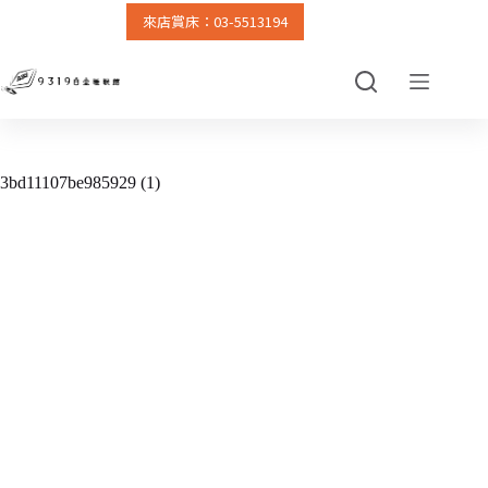
來店賞床：03-5513194
跳
至
主
要
內
容
3bd11107be985929 (1)