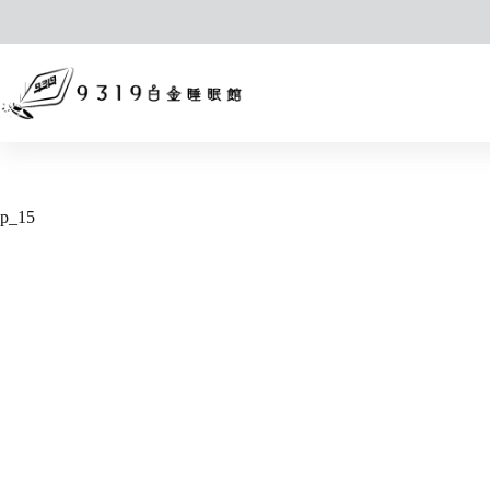
跳
至
主
要
內
容
p_15