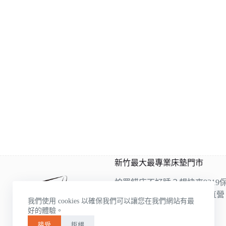
新竹最大最專業床墊門市
怕買錯床不好睡？趕快來9319
9319是雙ISO認證床墊工廠直
我們使用 cookies 以確保我們可以讓您在我們網站有最
的床墊床架展示，
好的體驗。
各種類應有盡有
接受
拒絕