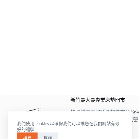
新竹最大最專業床墊門市
怕買錯床不好睡？趕快來9319
9319是雙ISO認證床墊工廠直
我們使用 cookies 以確保我們可以讓您在我們網站有最
的床墊床架展示，
好的體驗。
各種類應有盡有
接受
拒絕