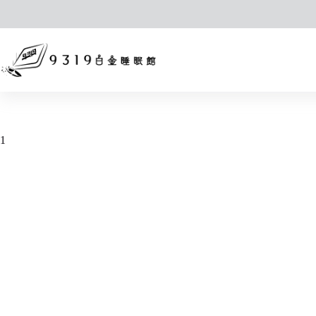
跳
至
主
要
內
容
1