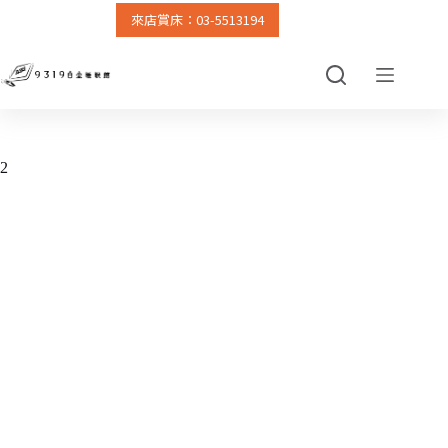
來店賞床：03-5513194
跳
至
主
要
內
容
2