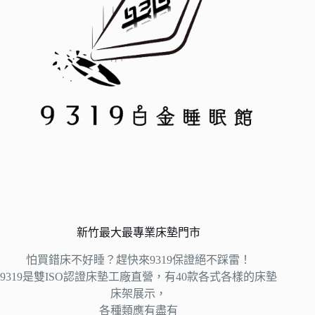
新竹最大最專業床墊門市
怕買錯床不好睡？趕快來9319保證絕不踩雷！
9319是雙ISO認證床墊工廠直營，有40款各式各樣的床墊
床架展示，
各種類應有盡有