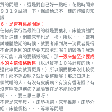
質的問題，，還是對自己好一點吧，花點時間來
９３１９試躺一下，保證給您不一樣的體驗與知
識
６．是否有舊品問題：
任何商業行為最終目的就是要獲利，床墊實體門
市是這樣，網購床墊也是一樣，所以．．．當有
試睡體驗期的時候，就要考慮到萬一消費者覺得
不合適退回的床墊要怎麼處理呢？銷毀嗎？我想
不可能，真的要銷毀的話，那
一張床墊至少要成
本的４倍價格販售
（以退貨率１０％計算的話，
退貨率更高就賣更貴！）所以網購根本沒比較便
宜！那不銷毀呢？就是要整新囉！那您知道上一
個試睡的人，有沒有皮膚病？有沒有香港腳？有
沒有呼吸道疾病？風險實在是不能說沒有
啊．．．要三思三思呀！
不管是床墊尺寸，床墊挑選，床墊推薦，床墊介
紹，床墊價格．．．等等等問題