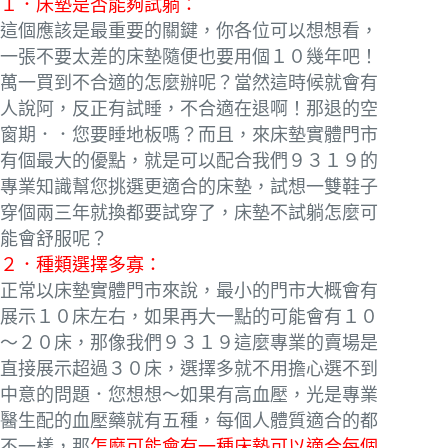
１．床墊是否能夠試躺：
這個應該是最重要的關鍵，你各位可以想想看，
一張不要太差的床墊隨便也要用個１０幾年吧！
萬一買到不合適的怎麼辦呢？當然這時候就會有
人說阿，反正有試睡，不合適在退啊！那退的空
窗期．．您要睡地板嗎？而且，來床墊實體門市
有個最大的優點，就是可以配合我們９３１９的
專業知識幫您挑選更適合的床墊，試想一雙鞋子
穿個兩三年就換都要試穿了，床墊不試躺怎麼可
能會舒服呢？
２．種類選擇多寡：
正常以床墊實體門市來說，最小的門市大概會有
展示１０床左右，如果再大一點的可能會有１０
～２０床，那像我們９３１９這麼專業的賣場是
直接展示超過３０床，選擇多就不用擔心選不到
中意的問題．您想想～如果有高血壓，光是專業
醫生配的血壓藥就有五種，每個人體質適合的都
不一樣，那
怎麼可能會有一種床墊可以適合每個