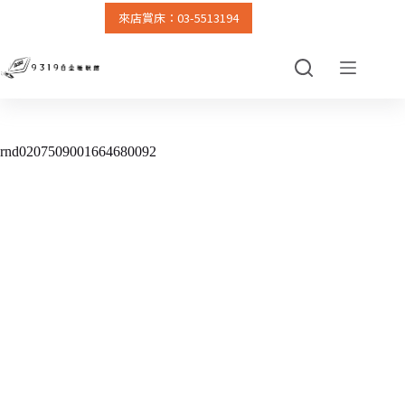
來店賞床：03-5513194
跳
至
主
要
內
容
rnd0207509001664680092