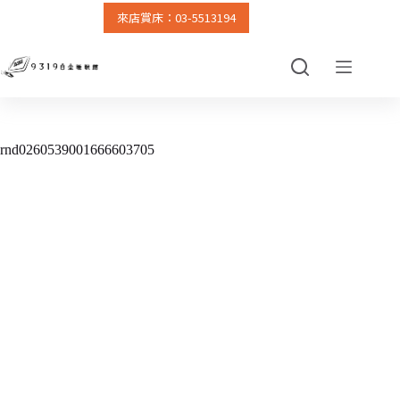
來店賞床：03-5513194
跳
至
主
要
內
容
rnd0260539001666603705