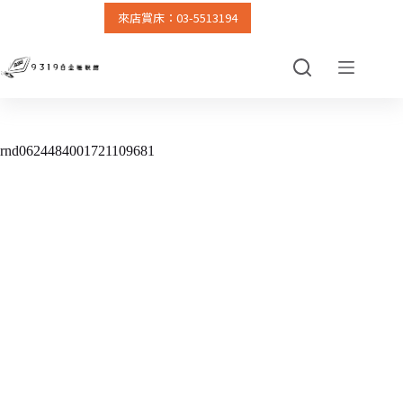
來店賞床：03-5513194
跳
至
主
要
內
容
rnd0624484001721109681