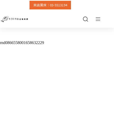
來店賞床：03-5513194
跳
至
主
要
內
容
rnd0866558001658632229