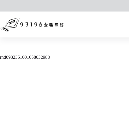
跳
至
主
要
內
容
rnd0932351001658632988