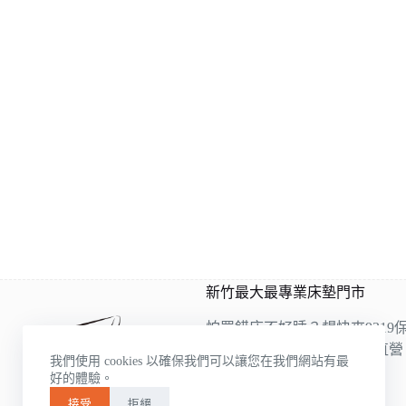
新竹最大最專業床墊門市
怕買錯床不好睡？趕快來9319
9319是雙ISO認證床墊工廠直
我們使用 cookies 以確保我們可以讓您在我們網站有最
的床墊床架展示，
好的體驗。
各種類應有盡有
接受
拒絕