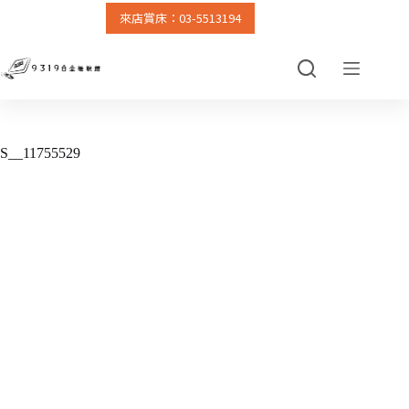
來店賞床：03-5513194
跳
至
主
要
內
容
S__11755529