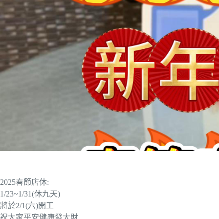
2025春節店休:
1/23~1/31(休九天)
將於2/1(六)開工
祝大家平安健康發大財