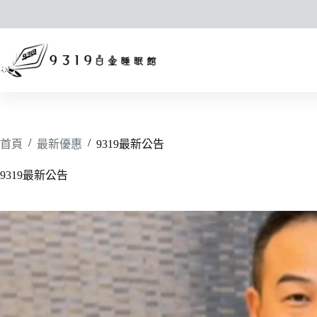
跳
至
主
要
內
容
/
/
首頁
最新優惠
9319最新公告
9319最新公告