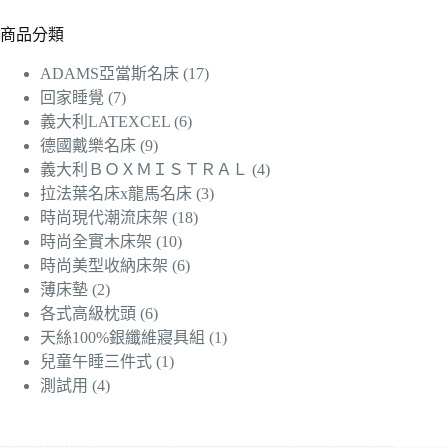
商品分類
ADAMS亞當斯名床
(17)
回家睡覺
(7)
義大利LATEXCEL
(6)
德國戴樂名床
(9)
義大利ＢＯＸＭＩＳＴＲＡＬ
(4)
拉法葉名床x龍馬名床
(3)
時尚現代潮流床架
(18)
時尚全實木床架
(10)
時尚美型收納床架
(6)
薄床墊
(2)
各式高級枕頭
(6)
天絲100%銀纖維寢具組
(1)
兒童午睡三件式
(1)
測試用
(4)