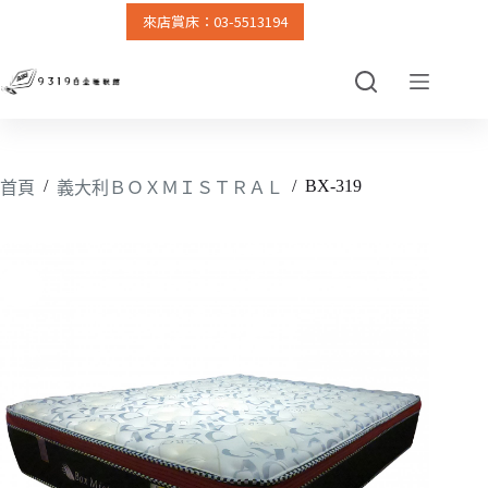
來店賞床：03-5513194
跳
至
主
要
內
容
/
/
BX-319
首頁
義大利ＢＯＸＭＩＳＴＲＡＬ