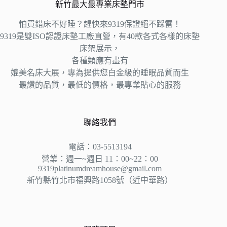
新竹最大最專業床墊門市
怕買錯床不好睡？趕快來9319保證絕不踩雷！
9319是雙ISO認證床墊工廠直營，有40款各式各樣的床墊
床架展示，
各種類應有盡有
媲美名床大展，專為提供您白金級的睡眠品質而生
最讚的品質，最低的價格，最專業貼心的服務
聯絡我們
電話：03-5513194
營業：週一~週日 11：00~22：00
9319platinumdreamhouse@gmail.com
新竹縣竹北市福興路1058號（近中華路）