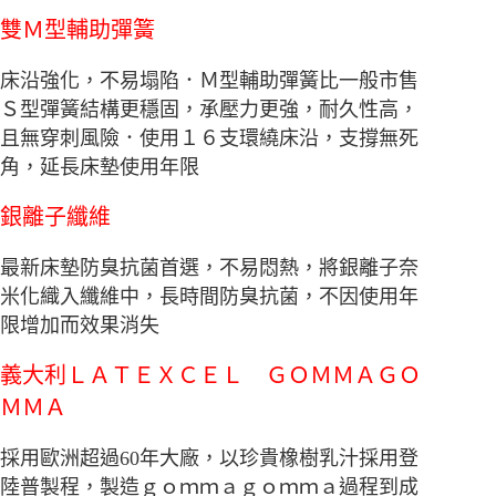
雙Ｍ型輔助彈簧
床沿強化，不易塌陷．Ｍ型輔助彈簧比一般市售
Ｓ型彈簧結構更穩固，承壓力更強，耐久性高，
且無穿刺風險．使用１６支環繞床沿，支撐無死
角，延長床墊使用年限
銀離子纖維
最新床墊防臭抗菌首選，不易悶熱，將銀離子奈
米化織入纖維中，長時間防臭抗菌，不因使用年
限增加而效果消失
義大利ＬＡＴＥＸＣＥＬ ＧＯＭＭＡＧＯ
ＭＭＡ
採用
歐洲超過
60
年大廠，以珍貴橡樹乳汁採用登
陸普製程，製造ｇｏｍｍａｇｏｍｍａ過程到成