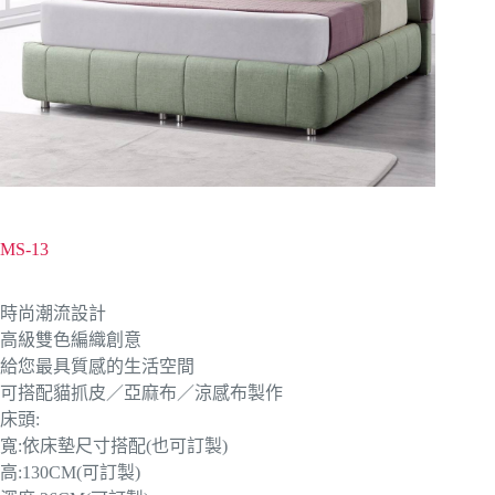
MS-13
時尚潮流設計
高級雙色編織創意
給您最具質感的生活空間
可搭配貓抓皮／亞麻布／涼感布製作
床頭:
寬:依床墊尺寸搭配(也可訂製)
高:130CM(可訂製)