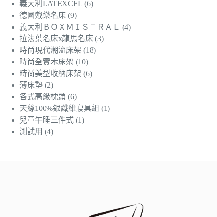
義大利LATEXCEL
(6)
德國戴樂名床
(9)
義大利ＢＯＸＭＩＳＴＲＡＬ
(4)
拉法葉名床x龍馬名床
(3)
時尚現代潮流床架
(18)
時尚全實木床架
(10)
時尚美型收納床架
(6)
薄床墊
(2)
各式高級枕頭
(6)
天絲100%銀纖維寢具組
(1)
兒童午睡三件式
(1)
測試用
(4)