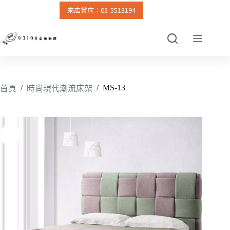
來店賞床：03-5513194
跳
至
主
要
內
容
/
/
MS-13
首頁
時尚現代潮流床架