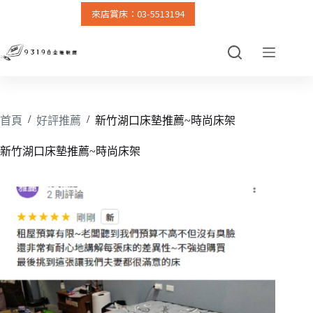
來店賞床：03-5513194
跳
至
主
要
內
容
/
/
首頁
好評推薦
新竹湖口床墊推薦~時尚床架
新竹湖口床墊推薦~時尚床架