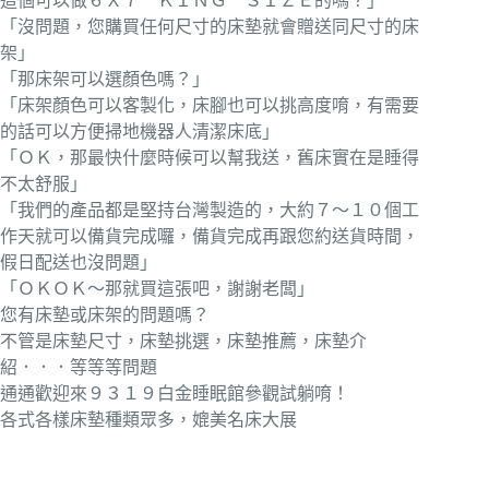
這個可以做６Ｘ７ ＫＩＮＧ ＳＩＺＥ的嗎？」
「沒問題，您購買任何尺寸的床墊就會贈送同尺寸的床
架」
「那床架可以選顏色嗎？」
「床架顏色可以客製化，床腳也可以挑高度唷，有需要
的話可以方便掃地機器人清潔床底」
「ＯＫ，那最快什麼時候可以幫我送，舊床實在是睡得
不太舒服」
「我們的產品都是堅持台灣製造的，大約７～１０個工
作天就可以備貨完成囉，備貨完成再跟您約送貨時間，
假日配送也沒問題」
「ＯＫＯＫ～那就買這張吧，謝謝老闆」
您有床墊或床架的問題嗎？
不管是床墊尺寸，床墊挑選，床墊推薦，床墊介
紹．．．等等等問題
通通歡迎來９３１９白金睡眠館參觀試躺唷！
各式各樣床墊種類眾多，媲美名床大展