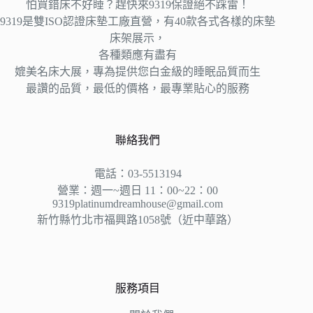
怕買錯床不好睡？趕快來9319保證絕不踩雷！
9319是雙ISO認證床墊工廠直營，有40款各式各樣的床墊
床架展示，
各種類應有盡有
媲美名床大展，專為提供您白金級的睡眠品質而生
最讚的品質，最低的價格，最專業貼心的服務
聯絡我們
電話：03-5513194
營業：週一~週日 11：00~22：00
9319platinumdreamhouse@gmail.com
新竹縣竹北市福興路1058號（近中華路）
服務項目