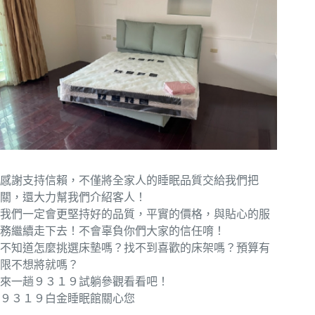
感謝支持信賴，不僅將全家人的睡眠品質交給我們把
關，還大力幫我們介紹客人！
我們一定會更堅持好的品質，平實的價格，與貼心的服
務繼續走下去！不會辜負你們大家的信任唷！
不知道怎麼挑選床墊嗎？找不到喜歡的床架嗎？預算有
限不想將就嗎？
來一趟９３１９試躺參觀看看吧！
９３１９白金睡眠館關心您