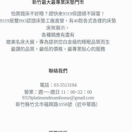
新竹最大最專業床墊門市
怕買錯床不好睡？趕快來9319保證絕不踩雷！
9319是雙ISO認證床墊工廠直營，有40款各式各樣的床墊
床架展示，
各種類應有盡有
媲美名床大展，專為提供您白金級的睡眠品質而生
最讚的品質，最低的價格，最專業貼心的服務
聯絡我們
電話：03-5513194
營業：週一~週日 11：00~22：00
9319platinumdreamhouse@gmail.com
新竹縣竹北市福興路1058號（近中華路）