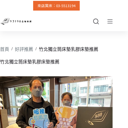
來店賞床：03-5513194
跳
至
主
要
內
容
/
/
首頁
好評推薦
竹北獨立筒床墊乳膠床墊推薦
竹北獨立筒床墊乳膠床墊推薦