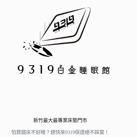
新竹最大最專業床墊門市
怕買錯床不好睡？趕快來9319保證絕不踩雷！