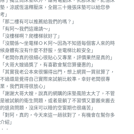
除了獨立筒床墊以外，還有電動床，乳膠床墊，記憶床
墊，涼感恆溫釋壓床，全館三十幾張床墊可以給您參
考」
「那二樓有可以推薦給我們的嗎？」
「有阿～我們這邊請～」
「沒樓梯啊？爬樓梯就好了」
「沒關係～坐電梯ＯＫ阿～因為不知道每個客人來的時
候身體有沒有什麼不舒服，坐電梯比較安全」
「老闆你真的很細心很貼心又專業，評價果然是真的」
「大哥大嫂過獎了，有喜歡會幫您算優惠的」
「其實我老公本來很懶得出門，想上網買一買就算了，
不過還是覺得自己實際來試躺比較準，幸好老闆很專
業，我們買得很放心」
「謝謝大哥大嫂，說真的網購的床墊風險太大了，不管
是被試躺的衛生問題，或者是躺了不習慣又要搬來搬去
的退貨問題，沒床可以睡的空窗期也很痛苦」
「對阿，真的，今天來這一趟就對了，有機會在幫你多
介紹」
．．