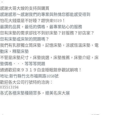
．
感謝大哥大嫂的支持與購買
感謝感恩～感謝我們的專業與熱情您都能感受得到
怕花大錢還是不好睡？趕快來9319！
最讚的品質，最低的價格，最專業貼心的服務
您有床墊的需求卻找不到好床墊？好服務？好店家？
您有床墊或床架的問題嗎？
我們有乳膠獨立筒床墊，記憶床墊，涼感恆溫床墊，電
動床，釋壓床墊
不管是床墊尺寸，床墊挑選，床墊推薦，床墊介紹，床
墊價格．．．等等等問題
通通歡迎來９３１９白金睡眠館參觀試躺唷！
地址:新竹縣竹北市福興路1058號
歡迎各大公司行號特約洽詢：
035513194
各式各樣床墊種類眾多，媲美名床大展