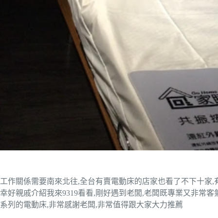
工作關係需要南來北往,全台有賣電動床的店家也看了不下十家,
幸好親戚介紹我來9319看看,剛好遇到老閭,老闆既專業又非常
系列的電動床,非常感謝老闆,非常值得跟大家大力推薦