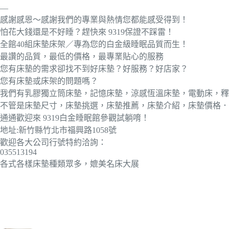
—
感謝感恩～感謝我們的專業與熱情您都能感受得到！
怕花大錢還是不好睡？趕快來 9319保證不踩雷！
全館40組床墊床架／專為您的白金級睡眠品質而生！
最讚的品質，最低的價格，最專業貼心的服務
您有床墊的需求卻找不到好床墊？好服務？好店家？
您有床墊或床架的問題嗎？
我們有乳膠獨立筒床墊，記憶床墊，涼感恆溫床墊，電動床，釋
不管是床墊尺寸，床墊挑選，床墊推薦，床墊介紹，床墊價格．
通通歡迎來 9319白金睡眠館參觀試躺唷！
地址:新竹縣竹北市福興路1058號
歡迎各大公司行號特約洽詢：
035513194
各式各樣床墊種類眾多，媲美名床大展