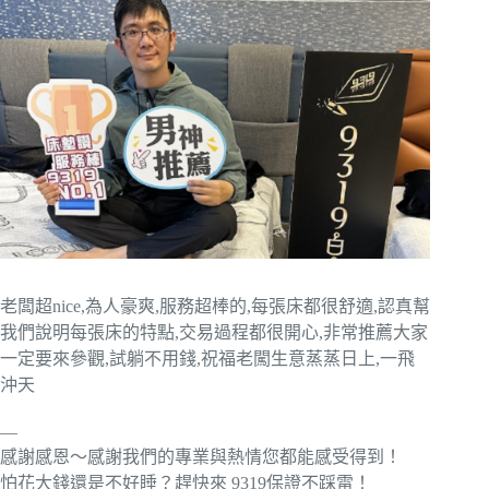
老闆超nice,為人豪爽,服務超棒的,每張床都很舒適,認真幫
我們說明每張床的特點,交易過程都很開心,非常推薦大家
一定要來參觀,試躺不用錢,祝福老闖生意蒸蒸日上,一飛
沖天
—
感謝感恩～感謝我們的專業與熱情您都能感受得到！
怕花大錢還是不好睡？趕快來 9319保證不踩雷！