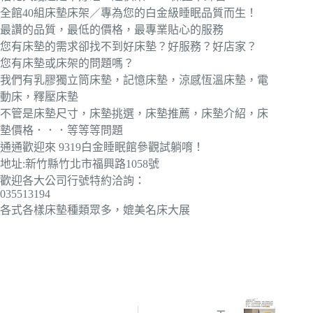
全館40組床墊床架／專為您的白金級睡眠品質而生！
最讚的品質，最低的價格，最專業貼心的服務
您有床墊的需求卻找不到好床墊？好服務？好店家？
您有床墊或床架的問題嗎？
我們有乳膠獨立筒床墊，記憶床墊，涼感恆溫床墊，電
動床，釋壓床墊
不管是床墊尺寸，床墊挑選，床墊推薦，床墊介紹，床
墊價格．．．等等等問題
通通歡迎來 9319白金睡眠館參觀試躺唷！
地址:新竹縣竹北市福興路1058號
歡迎各大公司行號特約洽詢：
035513194
各式各樣床墊種類眾多，媲美名床大展