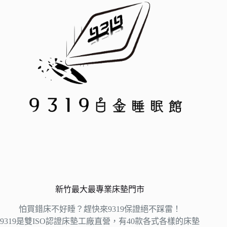
新竹最大最專業床墊門市
怕買錯床不好睡？趕快來9319保證絕不踩雷！
9319是雙ISO認證床墊工廠直營，有40款各式各樣的床墊