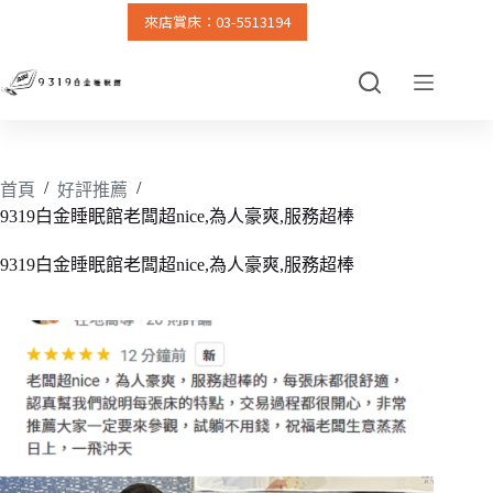
來店賞床：03-5513194
跳
至
主
要
內
容
/
/
首頁
好評推薦
9319白金睡眠館老闆超nice,為人豪爽,服務超棒
9319白金睡眠館老闆超nice,為人豪爽,服務超棒