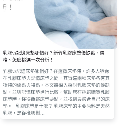
乳膠vs記憶床墊哪個好？新竹乳膠床墊優缺點、價
格、怎麼挑選一次分析！
乳膠vs記憶床墊哪個好？在選擇床墊時，許多人猶豫
在乳膠床墊與記憶床墊之間，其實這兩種床墊各有其
獨特的優點與特點。本文將深入探討乳膠床墊的優缺
點，並與記憶床墊進行比較，幫助您在挑選購買乳膠
床墊時，懂得觀察床墊要點，並找到最適合自己的床
墊。 乳膠床墊是什麼？ 乳膠床墊的主要原料是天然
乳膠，是從橡膠樹…